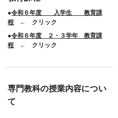
●
令和６年度 入学生 教育課
程
← クリック
●
令和６年度 ２・３学年 教育課
程
← クリック
専門教科の授業内容につい
て