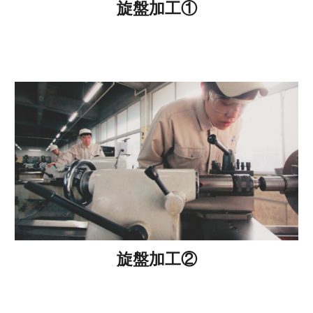
旋盤加工①
旋盤加工②