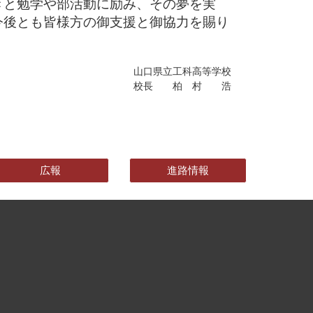
と勉学や部活動に励み、その夢を実
今後とも皆様方の御支援と御協力を賜り
山口県立工科高等学校
校長 柏 村 浩
広報
進路情報