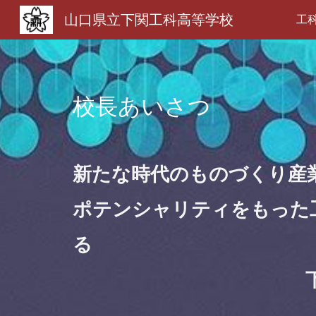
山口県立下関工科高等学校
工
Sk
校長あいさつ
新たな時代のものづくり産
ポテンシャリティをもった
る