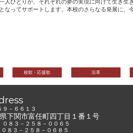
一人ひとりが、それぞれの夢の実現に向けて生き生き
となってサポートします。本校のさらなる発展に、
校歌・応援歌
沿革
dress
５９－６６１３
県下関市富任町四丁目１番１号
：０８３－２５８－００６５
X：０８３－２５８－０６８５