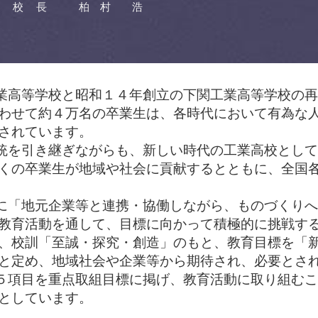
校 長
柏 村 浩
業高等学校と昭和１４年創立の下関工業高等学校の
わせて約４万名の卒業生は、各時代において有為な
されています。
統を引き継ぎながらも、新しい時代の工業高校とし
くの卒業生が地域や社会に貢献するとともに、全国
に「地元企業等と連携・協働しながら、ものづくり
教育活動を通して、目標に向かって積極的に挑戦す
、校訓「至誠・探究・創造」のもと、教育目標を「
と定め、地域社会や企業等から期待され、必要とさ
５項目を重点取組目標に掲げ、教育活動に取り組む
としています。