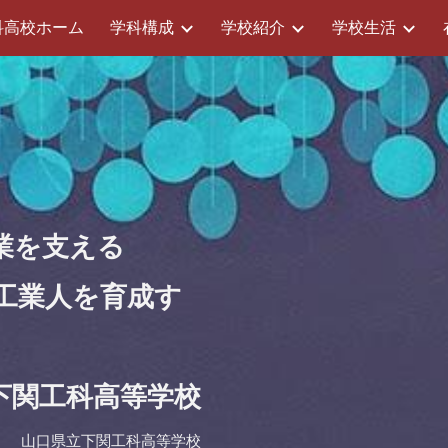
科高校ホーム
学科構成
学校紹介
学校生活
ip to main content
Skip to navigat
業を支える
工業人を育成す
下関工科高等学校
山口県立下関工科高等学校