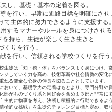
夫し、基礎・基本の定着を図る。
導を行い、早期に進路目標を明確にさせ
的に努力できるように支援する
用するマナーやルールを身につけさせる
ドを持ち、生徒が楽しく生き生きと
りを行う。
献を行い、信頼される学校づくりを行う
校生徒は「知・徳・体」をバランスよく身につけ、常
ンジしていく力を高め、技術革新や社会情勢の変化
重ねる健全な心身の伸長を図ることとしています。
において、基礎学力の定着はもとより、専門分野や資
化部がものづくり系と同好会を含め１３部と非常に
自主的に物事を考え、決断し積極的に行動できるよ
積極的な挑戦」を生徒のチャレンジ目標と定め、取