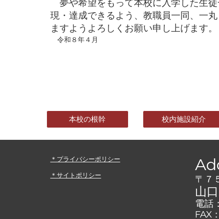
夢や希望をもって本校に入学した生徒
現・達成できるよう、教職員一同、一丸
ますようよろしくお願い申し上げます。
令和８年４月
本校の根幹
校内施設紹介
＊プライバシーポリシー
Ad
＊サイトポリシー
〒７
山口
電話
FA