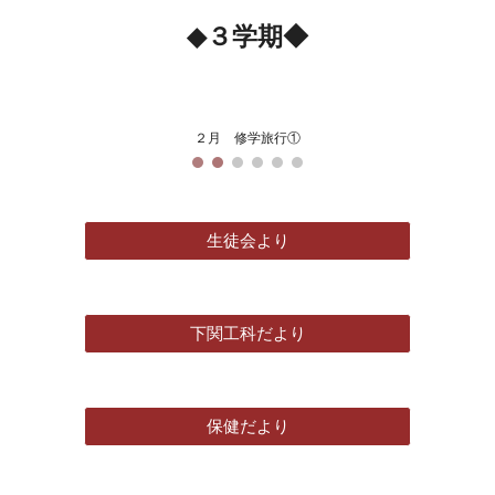
◆
３
学期◆
２月 修学旅行①
生徒会より
下関工科だより
保健だより